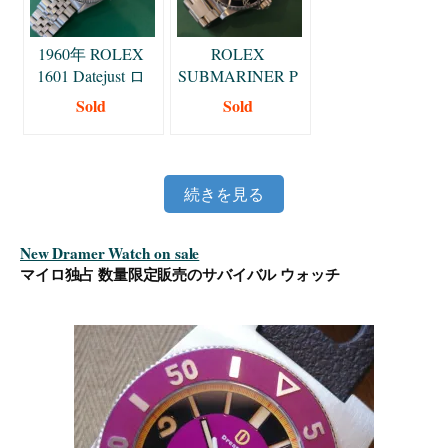
1960年 ROLEX
ROLEX
1601 Datejust ロ
SUBMARINER P
レックス デイト
番 2000年 ロレッ
Sold
Sold
ジャスト
クス サブマリー
ナ 14060 40mm
続きを見る
New Dramer Watch on sale
マイロ独占 数量限定販売のサバイバル ウォッチ