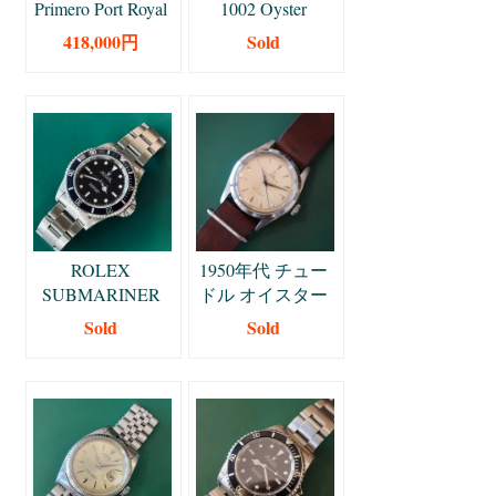
Primero Port Royal
1002 Oyster
Ⅴ ゼニス エルプ
Perpetual ロレッ
418,000円
Sold
リメロ 40mm
クス オイスター
パーペチュアル
ROLEX
1950年代 チュー
SUBMARINER
ドル オイスター
T番 1996年 ロレ
プリンス34
Sold
Sold
ックス サブマリ
TUDOR
ーナ 14060 40mm
OYSTER
オールトリチウ
PRINCE34 チュ
ム
ーダー Cal.390