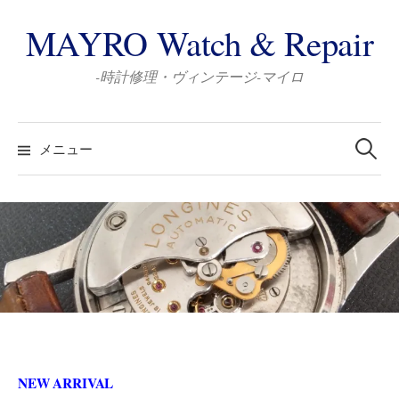
コ
MAYRO Watch & Repair
ン
テ
-時計修理・ヴィンテージ-マイロ
ン
ツ
検
へ
索:
メニュー
ス
キ
ッ
プ
NEW ARRIVAL