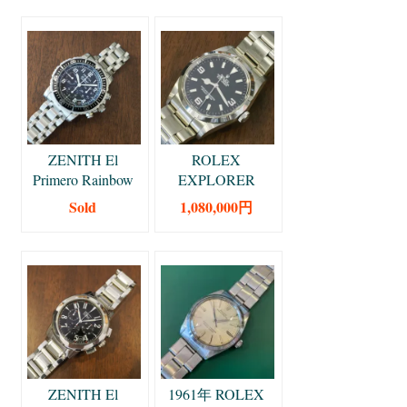
ZENITH El
ROLEX
Primero Rainbow
EXPLORER
Fly-Back ゼニス
2004年 ロレック
Sold
1,080,000円
エルプリメロ レ
ス エクスプロー
インボーフライ
ラー 114270
バック 90年代
36mm
40mm
ZENITH El
1961年 ROLEX