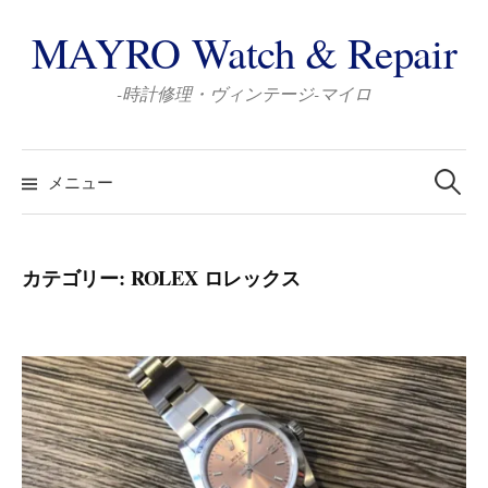
コ
MAYRO Watch & Repair
ン
テ
-時計修理・ヴィンテージ-マイロ
ン
ツ
検
へ
索:
メニュー
ス
キ
ッ
カテゴリー:
ROLEX ロレックス
プ