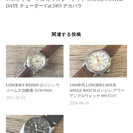
ー
DATE チューダー Cal.2403 デカバラ
シ
ョ
ン
関連する投稿
LONGINES WEEMS ロンジン ウ
1980年代 LONGINES HOUR
ィームス 自動巻 2676/3000
ANGLE WATCH ロンジン アワー
アングルウォッチ 989.5215
2021-05-01
2024-06-18