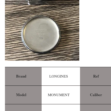
Brand
Ref
LONGINES
Model
Caliber
MONUMENT