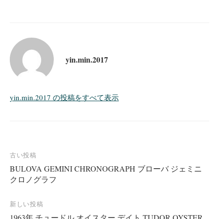
yin.min.2017
yin.min.2017 の投稿をすべて表示
投
古い投稿
BULOVA GEMINI CHRONOGRAPH ブローバ ジェミニ
稿
クロノグラフ
ナ
ビ
新しい投稿
ゲ
1963年 チュードル オイスター デイト TUDOR OYSTER