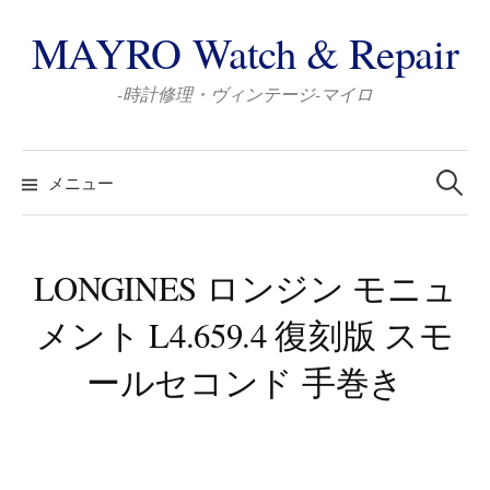
コ
MAYRO Watch & Repair
ン
テ
-時計修理・ヴィンテージ-マイロ
ン
ツ
検
へ
索:
メニュー
ス
キ
ッ
LONGINES ロンジン モニュ
プ
メント L4.659.4 復刻版 スモ
ールセコンド 手巻き