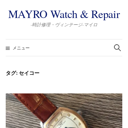
コ
MAYRO Watch & Repair
ン
テ
-時計修理・ヴィンテージ-マイロ
ン
ツ
検
へ
索:
メニュー
ス
キ
ッ
タグ:
セイコー
プ