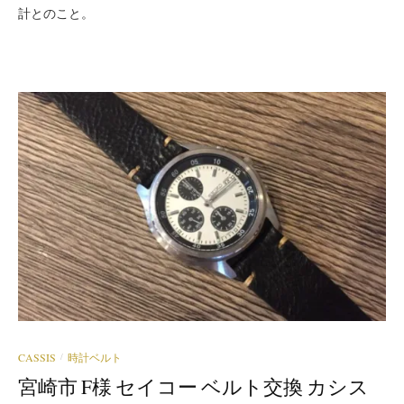
計とのこと。
CASSIS
時計ベルト
/
宮崎市 F様 セイコー ベルト交換 カシス