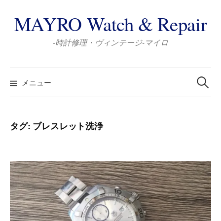
コ
MAYRO Watch & Repair
ン
テ
-時計修理・ヴィンテージ-マイロ
ン
ツ
検
へ
索:
メニュー
ス
キ
ッ
タグ:
ブレスレット洗浄
プ