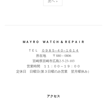
次へ »
稿
の
ペ
ー
ジ
送
ＭＡＹＲＯ ＷＡＴＣＨ ＆ ＲＥＰＡＩＲ
り
ＴＥＬ
０９８５−４０−１６１４
所在地 〒880－0806
宮崎県宮崎市広島2-5-23-103
営業時間 １１：００～１９：００
定休日 日曜日(第３日曜のみ営業 翌月曜休み）
アクセス