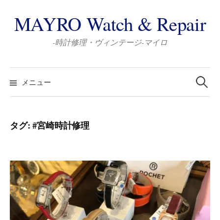
コ
MAYRO Watch & Repair
ン
テ
-時計修理・ヴィンテージ-マイロ
ン
ツ
検
へ
索:
メニュー
ス
キ
ッ
タグ:
#宮崎時計修理
プ