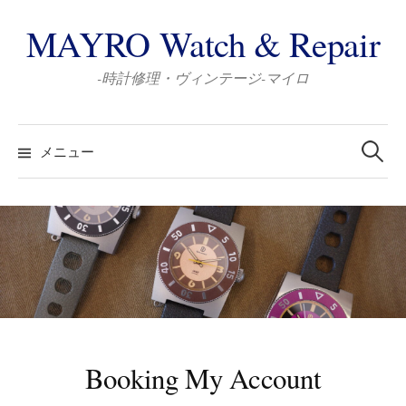
コ
MAYRO Watch & Repair
ン
テ
-時計修理・ヴィンテージ-マイロ
ン
ツ
検
へ
索:
メニュー
ス
キ
ッ
プ
Booking My Account