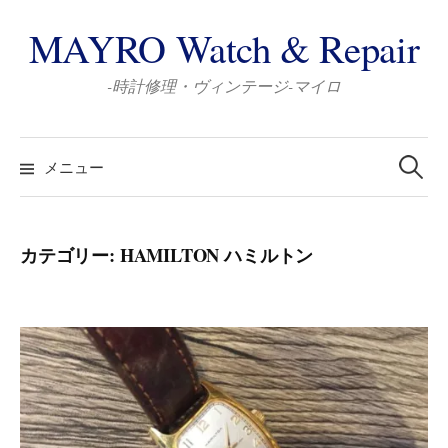
コ
MAYRO Watch & Repair
ン
テ
-時計修理・ヴィンテージ-マイロ
ン
ツ
検
へ
索:
メニュー
ス
キ
ッ
カテゴリー:
HAMILTON ハミルトン
プ