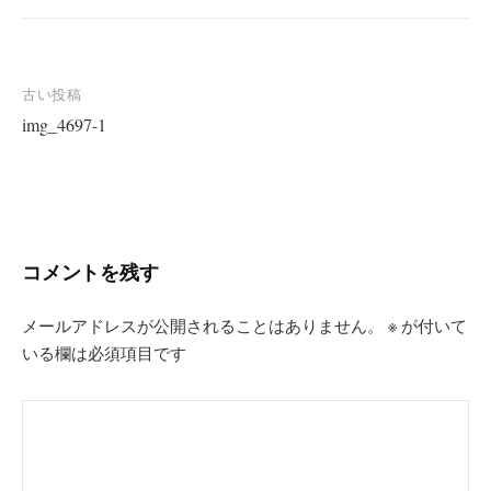
投
古い投稿
img_4697-1
稿
ナ
ビ
ゲ
ー
コメントを残す
シ
ョ
メールアドレスが公開されることはありません。
※
が付いて
いる欄は必須項目です
ン