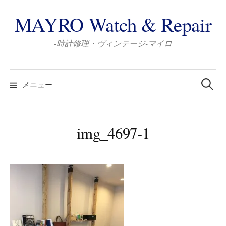
コ
MAYRO Watch & Repair
ン
テ
-時計修理・ヴィンテージ-マイロ
ン
ツ
検
へ
索:
メニュー
ス
キ
ッ
img_4697-1
プ