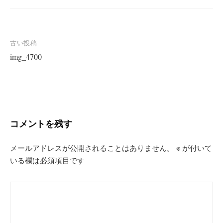
投
古い投稿
img_4700
稿
ナ
ビ
ゲ
ー
コメントを残す
シ
ョ
メールアドレスが公開されることはありません。
※
が付いて
いる欄は必須項目です
ン