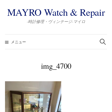
コ
MAYRO Watch & Repair
ン
テ
-時計修理・ヴィンテージ-マイロ
ン
ツ
検
へ
索:
メニュー
ス
キ
ッ
img_4700
プ