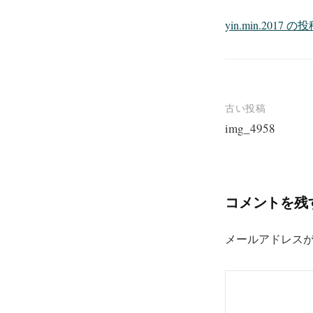
yin.min.201
投
古い投稿
img_4958
稿
ナ
ビ
コメントを残
ゲ
ー
メールアドレス
シ
ョ
ン