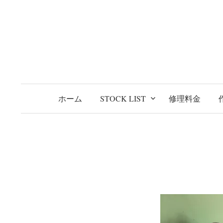
コ
ン
テ
ン
ツ
へ
ス
ホーム
STOCK LIST
修理料金
キ
ッ
プ