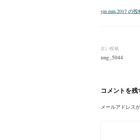
yin.min.201
投
古い投稿
img_5044
稿
ナ
ビ
コメントを残
ゲ
ー
メールアドレス
シ
ョ
ン