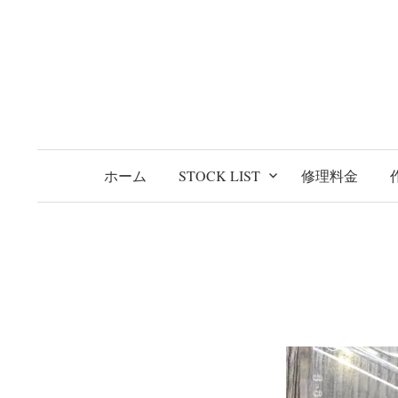
コ
ン
テ
ン
ツ
へ
ス
ホーム
STOCK LIST
修理料金
キ
ッ
プ