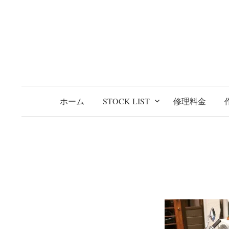
コ
ン
テ
ン
ツ
へ
ス
ホーム
STOCK LIST
修理料金
キ
ッ
プ