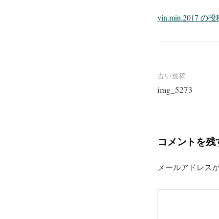
yin.min.201
投
古い投稿
img_5273
稿
ナ
ビ
コメントを残
ゲ
ー
メールアドレス
シ
ョ
ン