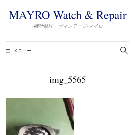
コ
MAYRO Watch & Repair
ン
テ
-時計修理・ヴィンテージ-マイロ
ン
ツ
検
へ
索:
メニュー
ス
キ
ッ
img_5565
プ