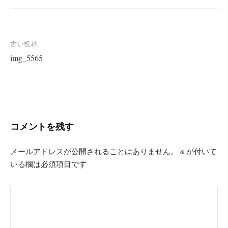
投
古い投稿
img_5565
稿
ナ
ビ
ゲ
ー
コメントを残す
シ
ョ
メールアドレスが公開されることはありません。
※
が付いて
いる欄は必須項目です
ン