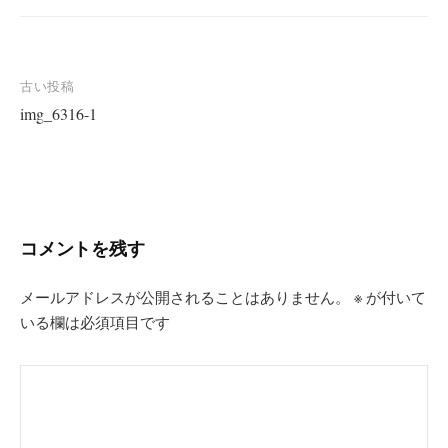
投
古い投稿
img_6316-1
稿
ナ
ビ
ゲ
ー
コメントを残す
シ
ョ
メールアドレスが公開されることはありません。
※
が付いて
いる欄は必須項目です
ン