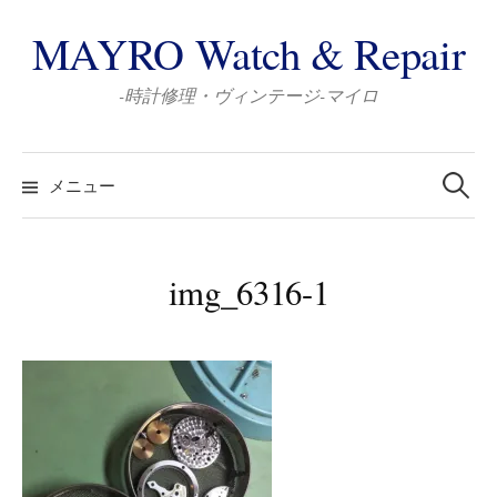
コ
MAYRO Watch & Repair
ン
テ
-時計修理・ヴィンテージ-マイロ
ン
ツ
検
へ
索:
メニュー
ス
キ
ッ
img_6316-1
プ