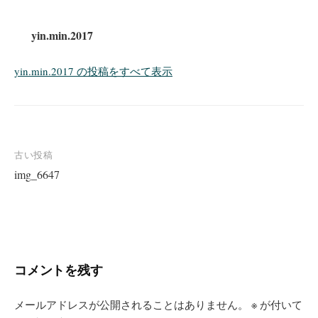
yin.min.2017
yin.min.2017 の投稿をすべて表示
投
古い投稿
img_6647
稿
ナ
ビ
ゲ
ー
コメントを残す
シ
ョ
メールアドレスが公開されることはありません。
※
が付いて