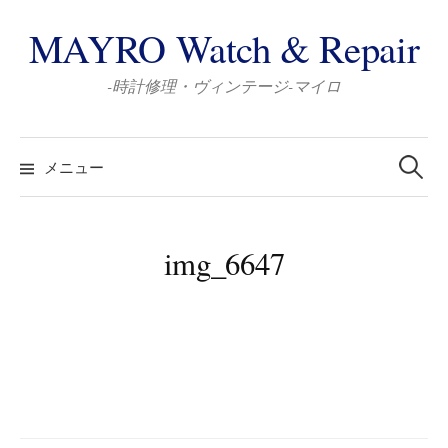
コ
MAYRO Watch & Repair
ン
テ
-時計修理・ヴィンテージ-マイロ
ン
ツ
検
へ
索:
メニュー
ス
キ
ッ
img_6647
プ