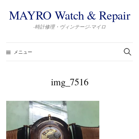
コ
MAYRO Watch & Repair
ン
テ
-時計修理・ヴィンテージ-マイロ
ン
ツ
検
へ
索:
メニュー
ス
キ
ッ
img_7516
プ