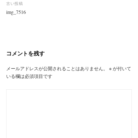
投
古い投稿
img_7516
稿
ナ
ビ
ゲ
ー
コメントを残す
シ
ョ
メールアドレスが公開されることはありません。
※
が付いて
いる欄は必須項目です
ン