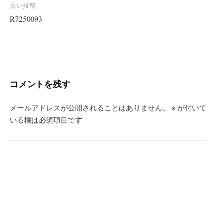
投
古い投稿
R7250093
稿
ナ
ビ
ゲ
ー
コメントを残す
シ
ョ
メールアドレスが公開されることはありません。
※
が付いて
いる欄は必須項目です
ン