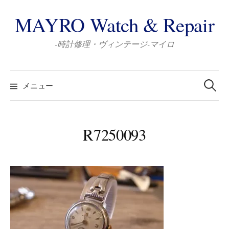
コ
MAYRO Watch & Repair
ン
テ
-時計修理・ヴィンテージ-マイロ
ン
ツ
検
へ
索:
メニュー
ス
キ
ッ
R7250093
プ