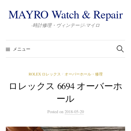
コ
MAYRO Watch & Repair
ン
テ
-時計修理・ヴィンテージ-マイロ
ン
ツ
検
へ
索:
メニュー
ス
キ
ッ
ROLEX ロレックス
オーバーホール・修理
/
プ
ロレックス 6694 オーバーホ
ール
Posted
on
2018-05-20