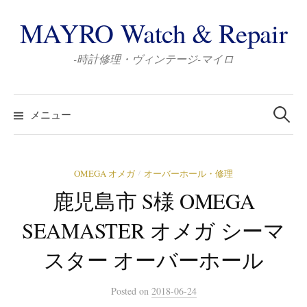
コ
MAYRO Watch & Repair
ン
テ
-時計修理・ヴィンテージ-マイロ
ン
ツ
検
へ
索:
メニュー
ス
キ
ッ
OMEGA オメガ
オーバーホール・修理
/
プ
鹿児島市 S様 OMEGA
SEAMASTER オメガ シーマ
スター オーバーホール
Posted
on
2018-06-24