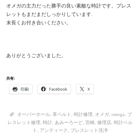
オメガの主力だった勝手の良い素敵な時計です。ブレス
レットもまだまだしっかりしています.
末長くお付き合いください。
ありがとうございました。
共有:
印刷
Facebook
X
オーバーホール
,
革ベルト
,
時計修理
,
オメガ
,
omega
,
ブ
レスレット修理
,
時計
,
あみーろーど
,
宮崎
,
修理店
,
時計ベル
ト
,
アンティーク
,
ブレスレット洗浄