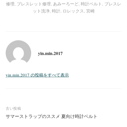
修理
,
ブレスレット修理
,
あみーろーど
,
時計ベルト
,
ブレスレ
ット洗浄
,
時計
,
ロレックス
,
宮崎
yin.min.2017
yin.min.2017 の投稿をすべて表示
投
古い投稿
サマーストラップのススメ 夏向け時計ベルト
稿
ナ