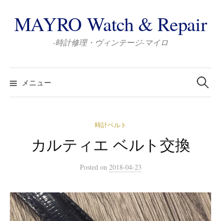
コ
MAYRO Watch & Repair
ン
テ
-時計修理・ヴィンテージ-マイロ
ン
ツ
検
へ
索:
メニュー
ス
キ
ッ
時計ベルト
プ
カルティエ ベルト交換
Posted
on
2018-04-23