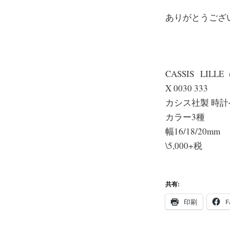
ありがとうござ
CASSIS LIL
X 0030 333
カシス社製 時
カラー3種
幅16/18/20mm
\5,000+税
共有:
印刷
F