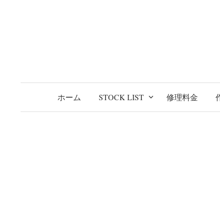
コ
ン
テ
ン
ツ
へ
ス
ホーム
STOCK LIST
修理料金
キ
ッ
プ