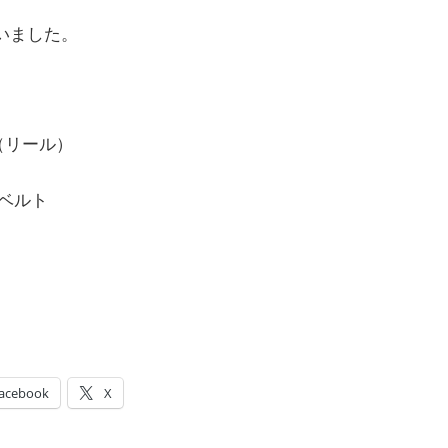
いました。
LE（リール）
計ベルト
acebook
X