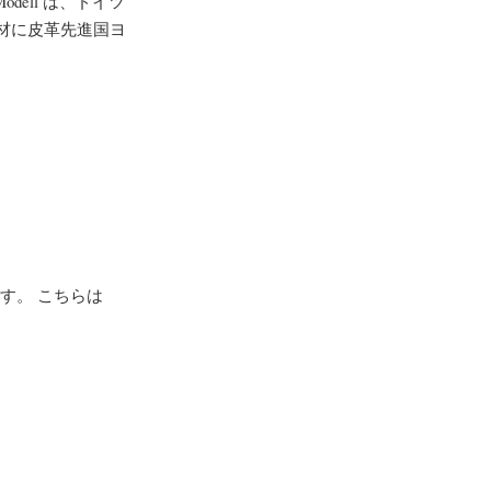
dell は、ドイツ
材に皮革先進国ヨ
す。 こちらは