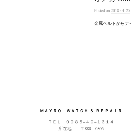
Posted
on
2018-01-25
金属ベルトからナ
投
稿
の
ペ
ー
ジ
送
ＭＡＹＲＯ ＷＡＴＣＨ ＆ ＲＥＰＡＩＲ
り
ＴＥＬ
０９８５−４０−１６１４
所在地 〒880－0806