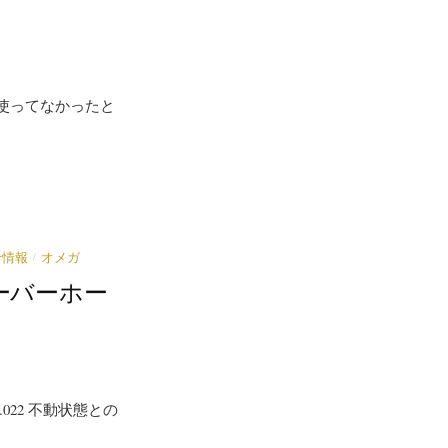
使ってなかったと
/
せ情報
オメガ
o オーバーホー
45.022 不動状態との