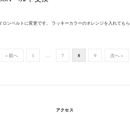
イロンベルトに変更です。 ラッキーカラーのオレンジを入れても
8
« 前へ
1
…
7
9
次へ »
アクセス