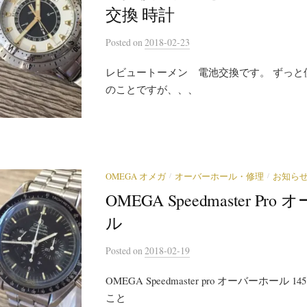
交換 時計
Posted
on
2018-02-23
レビュートーメン 電池交換です。 ずっと
のことですが、、、
/
/
OMEGA オメガ
オーバーホール・修理
お知ら
OMEGA Speedmaster Pr
ル
Posted
on
2018-02-19
OMEGA Speedmaster pro オーバーホール 1
こと