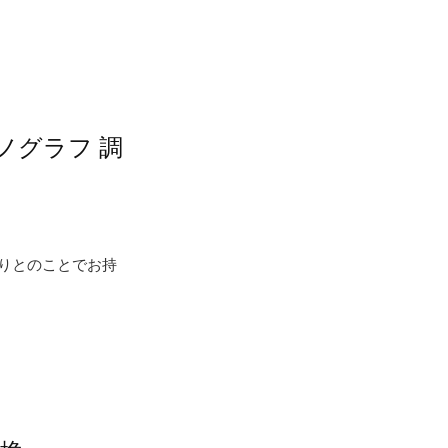
クロノグラフ 調
ph 遅れ有りとのことでお持