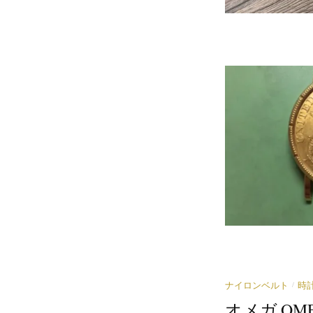
/
ナイロンベルト
時
オメガ OM