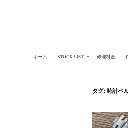
コ
ン
テ
ン
ツ
へ
ス
ホーム
STOCK LIST
修理料金
キ
ッ
プ
タグ:
時計ベ