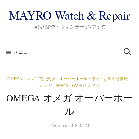
コ
MAYRO Watch & Repair
ン
テ
-時計修理・ヴィンテージ-マイロ
ン
ツ
検
へ
索:
メニュー
ス
キ
ッ
OMEGA オメガ
電池交換
オーバーホール・修理
お知らせ情報
/
/
/
/
プ
オメガ
未分類
OMEGA オメガ
/
/
OMEGA オメガ オーバーホー
ル
Posted
on
2018-01-20